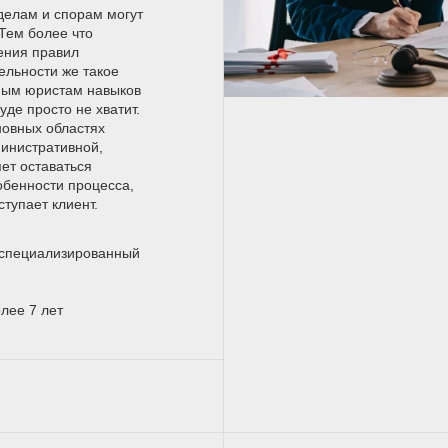
делам и спорам могут
Тем более что
ения правил
ельности же такое
ным юристам навыков
де просто не хватит.
новных областях
инистративной,
яет оставаться
собенности процесса,
ступает клиент.
оспециализированный
лее 7 лет