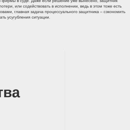
и фирмы в суде. Даже если решение уже вынесено, защитник
потери, или содействовать в исполнении, ведь в этом тоже есть
ловами, главная задача процессуального защитника – сэкономить
ать усугубления ситуации.
тва