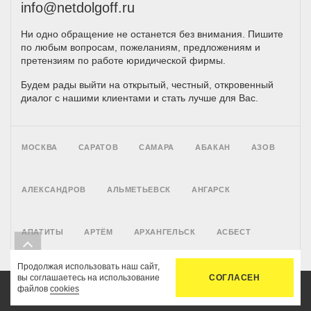
info@netdolgoff.ru
Ни одно обращение не останется без внимания. Пишите
по любым вопросам, пожеланиям, предложениям и
претензиям по работе юридической фирмы.
Будем рады выйти на открытый, честный, откровенный
диалог с нашими клиентами и стать лучше для Вас.
МОСКВА
САРАТОВ
САМАРА
АБАКАН
АЗОВ
АЛЕКСАНДРОВ
АЛЬМЕТЬЕВСК
АНГАРСК
АПАТИТЫ
АРТЁМ
АРХАНГЕЛЬСК
АСБЕСТ
Продолжая использовать наш сайт,
АСТРАХАНЬ
БАЛАКОВО
БАРНАУЛ
БАТАЙСК
вы соглашаетесь на использование
СОГЛАСЕН
файлов
cookies
Главная
Услуги
Цены
Связь
Кабинет