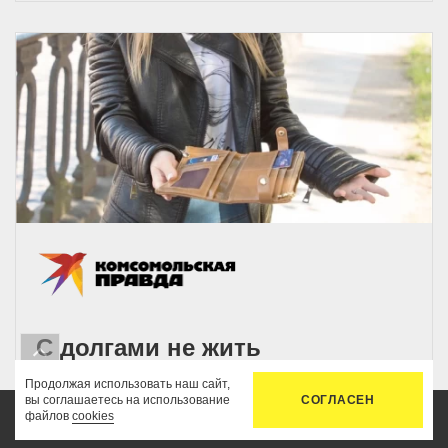
С долгами не жить
Продолжая использовать наш сайт,
Юридическая консультация по кредитам и банкротству в
вы соглашаетесь на использование
СОГЛАСЕН
Саратове становится все более популярной услугой.
файлов
cookies
Главная
Услуги
Цены
Связь
Кабинет
Число саратовцев, которые выбирают «жизнь в долг»,