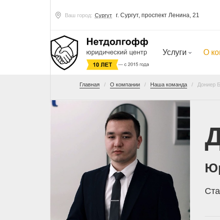
г. Сургут, проспект Ленина, 21
Ваш город:
Сургут
Услуги
О к
Главная
О компании
Наша команда
Дониер 
Д
Ю
Ста