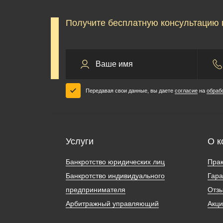
Получите бесплатную консультацию 
Передавая свои данные, вы даете
согласие
на
обраб
Услуги
О к
Банкротство юридических лиц
Прак
Банкротство индивидуального
Гара
предпринимателя
Отз
Арбитражный управляющий
Акц