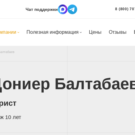
Чат поддержки
8 (800) 70
омпании
Полезная информация
Цены
Отзывы
Балтабаев
ониер Балтабае
рист
ж 10 лет