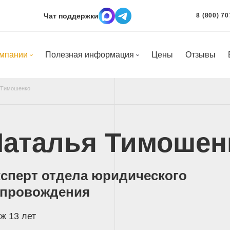
Чат поддержки
8 (800) 70
омпании
Полезная информация
Цены
Отзывы
 Тимошенко
Наталья Тимошен
сперт отдела юридического
опровождения
ж 13 лет