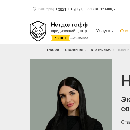
г. Сургут, проспект Ленина, 21
Ваш город:
Сургут
Услуги
О к
Главная
О компании
Наша команда
Наталья
Эк
с
Ста