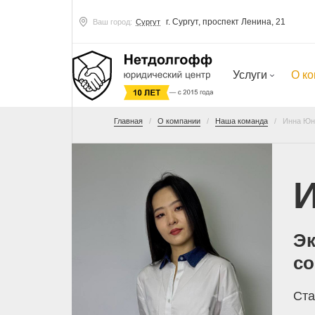
г. Сургут, проспект Ленина, 21
Ваш город:
Сургут
Услуги
О к
Главная
О компании
Наша команда
Инна Юн
Эк
с
Ста