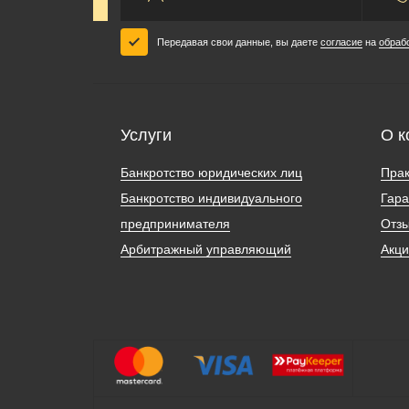
Передавая свои данные, вы даете
согласие
на
обраб
Услуги
О к
Банкротство юридических лиц
Прак
Банкротство индивидуального
Гара
предпринимателя
Отз
Арбитражный управляющий
Акц