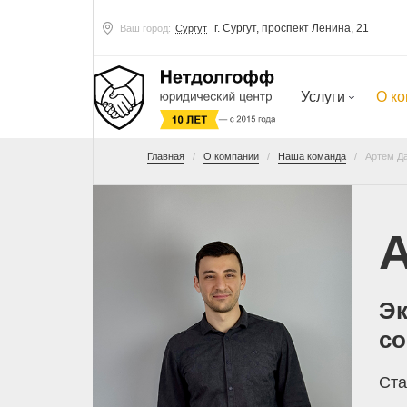
г. Сургут, проспект Ленина, 21
Ваш город:
Сургут
Услуги
О к
Главная
О компании
Наша команда
Артем Д
Эк
с
Ста