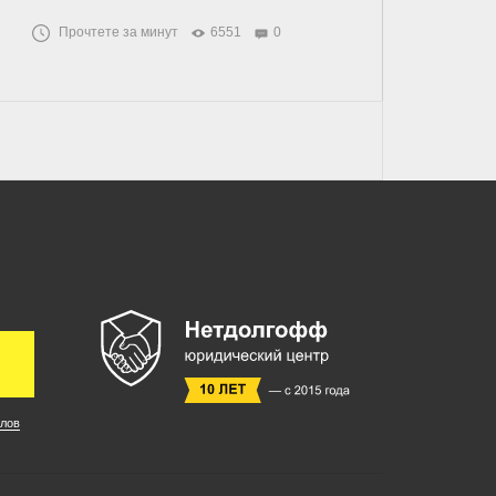
Прочтете за минут
6551
0
лов