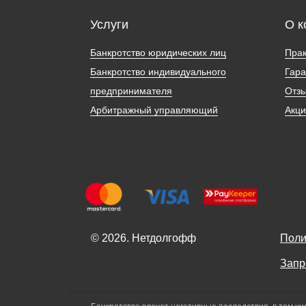
Услуги
О к
Банкротство юридических лиц
Прак
Банкротство индивидуального
Гара
предпринимателя
Отз
Арбитражный управляющий
Акц
© 2026. Нетдолгофф
Поли
Запр